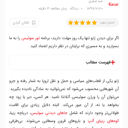
صبا صفری
1397/2/20
0
دیدگاه
زمان مطالعه: 4 دقیقه
نشان کردن
امتیاز دهید
اگر برای دیدن ژنو تنها یک روز مهلت دارید، برنامه
تور سوئیس
را به ما
بسپارید و به مسیری که برایتان در نظر داریم اعتماد کنید.
فهرست مطالب
صبح را با تماشای دورنمای شهر از کلیسای سن پیر آغاز کنید
ژنو یکی از قطب‌های سیاسی و حمل و نقل اروپا به شمار رفته و جزو
آثار استادان برجسته را در موزه هنر و تاریخ ژنو ببینید
از نزدیک با معروف ترین ساعت سازهای جهان آشنا شوید
آن شهرهایی محسوب می‌شود که نمی‌توانید به سادگی نادیده بگیرید.
در تاریخی ترین رستوران شهر پنیر فوندو میل کنید
می‌توان آن را ورژن سوئیسی آتلانتا نامید: هر کسی، دیر یا زود چه
در باغ انگلیسی گردش کنید و فواره ژنو را ببینید
بخواهد یا نه، از آن عبور می‌کند. البته دلایل زیادی برای اقامت
آخرین ساعات شب را در میدان بور دو فور بگذرانید
طولانی‌تر وجود دارند که شامل
جاهای دیدنی سوئیس
، دریاچه زیبا،
کوه‌های زیبای آلپ
و باروهای قرون وسطایی می‌شوند. بی‌طرفی