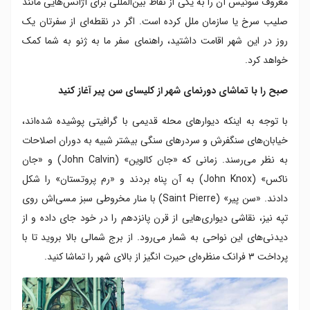
معروف سوئیس آن را به یکی از نقاط بین‌المللی برای آژانس‌هایی مانند
صلیب سرخ یا سازمان ملل کرده است. اگر در نقطه‌ای از سفرتان یک
روز در این شهر اقامت داشتید، راهنمای سفر ما به ژنو به شما کمک
خواهد کرد.
صبح را با تماشای دورنمای شهر از کلیسای سن پیر آغاز کنید
با توجه به اینکه دیوارهای محله قدیمی با گرافیتی پوشیده شده‌اند،
خیابان‌های سنگفرش و سردرهای سنگی بیشتر شبیه به دوران اصلاحات
به نظر می‌رسند. زمانی که «جان کالوین» (John Calvin) و «جان
ناکس» (John Knox) به آن پناه بردند و «رم پروتستان» را شکل
دادند. «سن پیر» (Saint Pierre) با منار مخروطی سبز مسی‌اش روی
تپه نیز، نقاشی دیواری‌هایی از قرن پانزدهم را در خود جای داده و از
دیدنی‌های این نواحی به شمار می‌رود. از برج شمالی بالا بروید تا با
پرداخت ۳ فرانک منظره‌ای حیرت انگیز از بالای شهر را تماشا کنید.