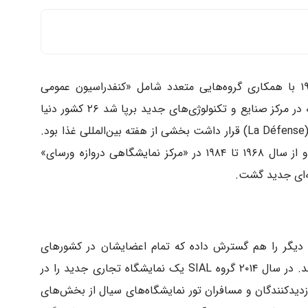
نمایشگاه سیال (SIAL) اولین بار در سال ۱۹۶۴ با همکاری گروه‌هایی متعدد شامل «کنفدراسیون عمومی
تجارت غذا» شکل گرفت. در اولین نمایشگاه که در مرکز صنایع و تکنولوژی‌های جدید برپا شد ۲۶ کشور دنیا
شرکت داشتند. این نمایشگاه که در «لدفانس» (La Défense) قرار داشت بخشی از هفته بین‌المللی غذا بود.
دومین نمایشگاه در سال ۱۹۶۶ به اجرا در آمد و از سال ۱۹۶۸ تا ۱۹۸۴ در «مرکز نمایشگاهی دروازه ورسای»
ه تجاری دیگر را هم گسترش داده که تمام اعضایشان در کشورهای
چین، امارات متحده عرب، کانادا و برزیل هستند. در سال ۲۰۱۴ گروه SIAL یک نمایشگاه تجاری جدید را در
SIAL» افتتاح نمود. بازدیدکنندگان و مسافران تور نمایشگاه‌های سیال از بخش‌های