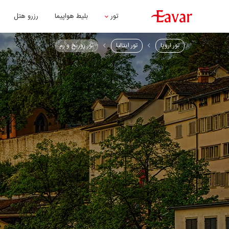
تور
بلیط هواپیما
رزرو هتل
تور اروپا
تور ایتالیا
تور زوریخ و رم