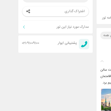
اشتراک گذاری
ه تور
مدارک مورد نیاز این تور
ن همه
پشتیبانی ایوار
021-91009100
مت سالن
قامتمان
م برد.