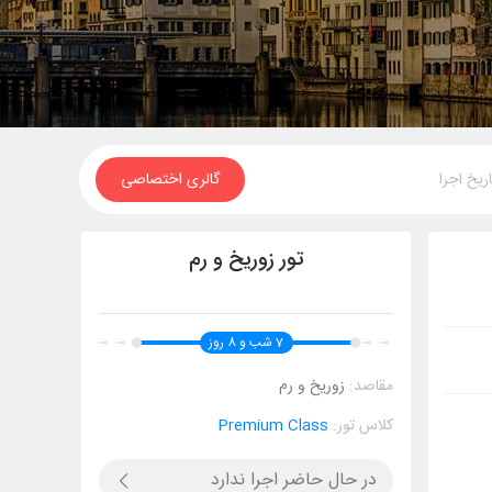
اریخ اجرا
گالری اختصاصی
تور زوریخ و رم
7 شب و 8 روز
مقاصد:
زوریخ و رم
کلاس تور:
Premium Class
در حال حاضر اجرا ندارد