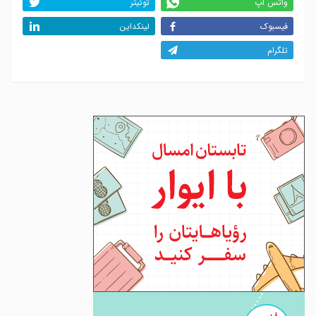
واتس اپ
توئیتر
فیسبوک
لینکداین
تلگرام