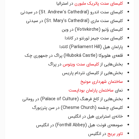
کلیسای سنت پاتریک ملبورن
در استرالیا
کلیسای سنت اندرو (St. Andrew's Cathedral) در سیدنی
کلیسای سنت ماری (St. Mary's Cathedral) در سیدنی
کلیسای وُتیو (Votivkirche) در وین
کلیسای سنت جیمز تورنتو در کانادا
پارلمان هیل (Parliament Hill) کانادا
قلعه‌ی هلوبوکا (Hluboká Castle) پراگ در جمهوری چک
بخش‌هایی از
کلیسای سنت ویتوس
در پراگ
بخش‌هایی از کلیسای نتردام پاریس
ساختمان شهرداری مونیخ
نمای
ساختمان پارلمان بوداپست
بخش‌هایی از کاخ فرهنگ (Palace of Culture) در رومانی
کلیسای چشمه (Chesme Church) در سن پترزبورگ
خانه‌ی استرابری هیل در انگلیس
صومعه‌ی فونت هیل (Fonthill Abbey) در انگلیس
تاور بریج
در انگلیس