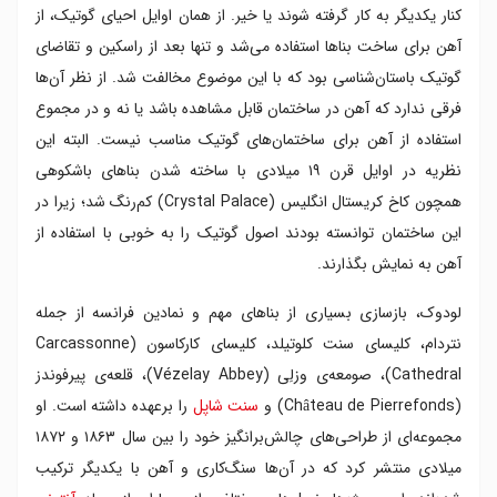
کنار یکدیگر به کار گرفته شوند یا خیر. از همان اوایل احیای گوتیک، از
آهن برای ساخت بناها استفاده می‌شد و تنها بعد از راسکین و تقاضای
گوتیک باستان‌شناسی بود که با این موضوع مخالفت شد. از نظر آن‌ها
فرقی ندارد که آهن در ساختمان قابل مشاهده باشد یا نه و در مجموع
استفاده از آهن برای ساختمان‌های گوتیک مناسب نیست. البته این
نظریه در اوایل قرن ۱۹ میلادی با ساخته شدن بناهای باشکوهی
همچون کاخ کریستال انگلیس (Crystal Palace) کم‌رنگ شد؛ زیرا در
این ساختمان توانسته بودند اصول گوتیک را به خوبی با استفاده از
آهن به نمایش بگذارند.
لودوک، بازسازی بسیاری از بناهای مهم و نمادین فرانسه از جمله
نتردام، کلیسای سنت کلوتیلد، کلیسای کارکاسون (Carcassonne
Cathedral)، صومعه‌ی وزلِی (Vézelay Abbey)، قلعه‌ی پیرفوندز
(Château de Pierrefonds) و
سنت شاپل
را برعهده داشته است. او
مجموعه‌ای از طراحی‌های چالش‌برانگیز خود را بین سال ۱۸۶۳ و ۱۸۷۲
میلادی منتشر کرد که در آن‌ها سنگ‌کاری و آهن با یکدیگر ترکیب