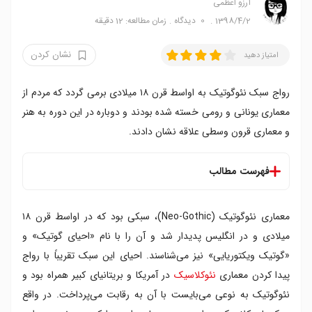
آرزو اعظمی
1398/4/2
0
دیدگاه
زمان مطالعه: 12 دقیقه
نشان کردن
امتیاز دهید
رواج سبک نئوگوتیک به اواسط قرن ۱۸ میلادی برمی گردد که مردم از
معماری یونانی و رومی خسته شده بودند و دوباره در این دوره به هنر
و معماری قرون وسطی علاقه نشان دادند.
فهرست مطالب
بقا و احیای گوتیک
معماری نئوگوتیک (Neo-Gothic)، سبکی بود که در اواسط قرن ۱۸
ویژگی های معماری نئوگوتیک
پوجین و راسکین و گوتیک به عنوان نیرویی اخلاقی
میلادی و در انگلیس پدیدار شد و آن را با نام «احیای گوتیک» و
اوژن ویوله لودوک و گوتیک چدن
«گوتیک ویکتوریایی» نیز می‌شناسند. احیای این سبک تقریباً با رواج
نمونه های سبک احیای گوتیک
پیدا کردن معماری
نئوکلاسیک
در آمریکا و بریتانیای کبیر همراه بود و
نئوگوتیک به نوعی می‌بایست با آن به رقابت می‌پرداخت. در واقع