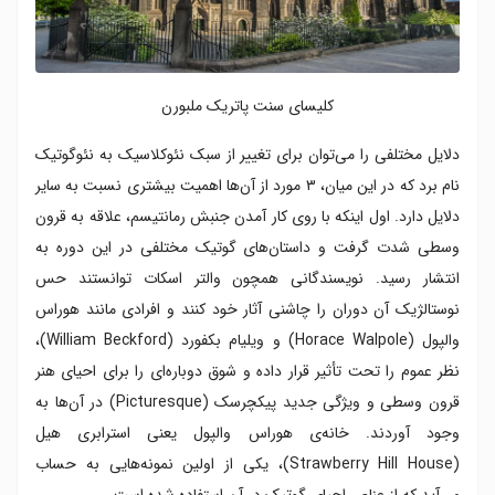
کلیسای سنت پاتریک ملبورن
دلایل مختلفی را می‌توان برای تغییر از سبک نئوکلاسیک به نئوگوتیک
نام برد که در این میان، ۳ مورد از آن‌ها اهمیت بیشتری نسبت به سایر
دلایل دارد. اول اینکه با روی کار آمدن جنبش رمانتیسم، علاقه به قرون
وسطی شدت گرفت و داستان‌های گوتیک مختلفی در این دوره به
انتشار رسید. نویسندگانی همچون والتر اسکات توانستند حس
نوستالژیک آن دوران را چاشنی آثار خود کنند و افرادی مانند هوراس
والپول (Horace Walpole) و ویلیام بکفورد (William Beckford)،
نظر عموم را تحت تأثیر قرار داده و شوق دوباره‌ای را برای احیای هنر
قرون وسطی و ویژگی جدید پیکچرسک (Picturesque) در آن‌ها به
وجود آوردند. خانه‌ی هوراس والپول یعنی استرابری هیل
(Strawberry Hill House)، یکی از اولین نمونه‌هایی به حساب
می‌آید که از عناصر احیای گوتیک در آن استفاده شده است.