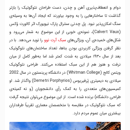
دوام و انعطاف‌پذیری آهن و چدن، دست طراحان نئوگوتیک را بازتر
گذاشت تا ساختارهایی را به وجود بیاورند که ایجاد آن‌ها به وسیله‌ی
سنگ امکان‌پذیر نبود. پل چدنی سنترال پارک نیویورک اثر کالورت وُکس
(Calvert Vaux)، نمونه‌ی خوبی از این موضوع به شمار می‌رود و
شکل‌های خمیده‌ی آن، ویژگی‌های
سبک آرت نوو
را نوید می‌دهد. با در
نظر گرفتن ویژگی کاربردی بودن بناها، تعداد ساختمان‌های نئوگوتیک
بعد از سال ۱۹۳۰ میلادی به شدت کمتر شد اما به‌طور کامل از میان
نرفت و هنوز هم از این سبک استفاده می‌کنند. طراحی نئوگوتیک
ویتمن کالج (Whitman College) در دانشگاه پرینستون در سال 2002
میلادی به دیمیتری پُرفیریوس (Demetri Porphyrios) واگذار شد. او
کمیسیون‌های متعددی را به کمک رأی دانشجویان (و نه کمیته‌ی
طراحی دانشگاه) برنده شده است. از این موضوع می‌توان نتیجه گرفت
که سبک نئوگوتیک در مقایسه با متخصصان معماری تقریباً طرفداران
بیشتری میان عموم مردم دارد.