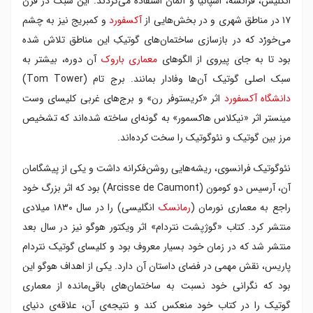
انگلیس، فرانسه، اسپانیا و آلمان استفاده می‌کردند. این سبک در قرن
۱۷ در مناطق شهری و در بخش‌هایی از
آکسفورد
و کمبریج نیز به چشم
می‌خورْد که در بازسازی ساختمان‌های گوتیکِ این مناطق تلاش شده
بود تا به جای پیروی از الگوهای
معماری باروک
آن دوره، بیشتر به
سبک اصلی گوتیک آن‌ها وفادار بمانند. برج تام (Tom Tower)
دانشگاه آکسفورد
اثر «کریستوفر رن» و برج‌های غربی کلیسای وست
مینستر اثر «نیکلاس هاکسمور» به گونه‌ای ساخته شده‌اند که تشخیص
مرز بین گوتیک و نئوگوتیک را سخت کرده‌اند.
نئوگوتیک فرانسوی، ریشه‌هایی روشن‌فکرانه داشت و یکی از پیشگامان
آن، آرسیس دو کومون (Arcisse de Caumont) بود که اثر بزرگ خود
راجع به معماری نورمان (
رمانسک
انگلیسی) را در سال ۱۸۳۰ میلادی
منتشر کرد. کتاب «گوژپشت نتردام» اثر ویکتور هوگو نیز در سال بعد
منتشر شد که در زمان خود بسیار معروف بود و کلیسای گوتیک نتردام
پاریس، نقش مهمی در فضای داستان آن دارد. یکی از اهداف هوگو این
بود که نگرانی خود نسبت به ساختمان‌های باقی‌مانده از معماری
گوتیک را در کتاب خود منعکس کند و نتیجه‌ی آن، علاقه‌ی دنیای