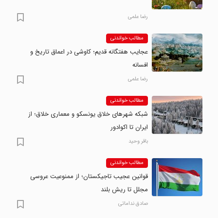
رضا علمی
مطالب خواندنی
عجایب هفتگانه قدیم؛ کاوشی در اعماق تاریخ و
افسانه
رضا علمی
مطالب خواندنی
شبکه شهرهای خلاق یونسکو و معماری خلاق؛ از
ایران تا اکوادور
باقر وحید
مطالب خواندنی
قوانین عجیب تاجیکستان؛ از ممنوعیت عروسی
مجلل تا ریش بلند
صادق نداماتی