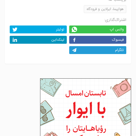
هواپیما، ایرلاین و فرودگاه
اشتراک‌گذاری:
واتس اپ
توئیتر
فیسبوک
لینکداین
تلگرام