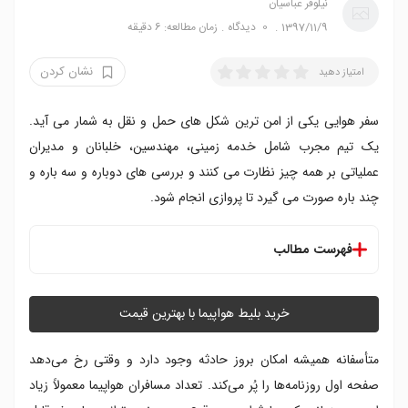
نیلوفر عباسیان
1397/11/9
0
دیدگاه
زمان مطالعه: 6 دقیقه
نشان کردن
امتیاز دهید
سفر هوایی یکی از امن ترین شکل های حمل و نقل به شمار می آید.
یک تیم مجرب شامل خدمه زمینی، مهندسین، خلبانان و مدیران
عملیاتی بر همه چیز نظارت می کنند و بررسی های دوباره و سه باره و
چند باره صورت می گیرد تا پروازی انجام شود.
فهرست مطالب
۱. کانتاس
۲. ویرجین استرالیا
خرید بلیط هواپیما با بهترین قیمت
۳. ویرجین آتلانتیک
۴. یونایتد
متأسفانه همیشه امکان بروز حادثه وجود دارد و وقتی رخ می‌دهد
۵. ایرلاین سنگاپور
صفحه اول روزنامه‌ها را پُر می‌کند. تعداد مسافران هواپیما معمولاً زیاد
۶. سوئیس اینترنشنال ایرلاینز