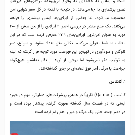
است و زمانی که حادثه‌ای به وقوع می‌پیوندد تراژدی‌های غیرقابل
۷. هواپیمایی اسکاندیناوی
تصور پرشماری به جا می‌ماند. در نتیجه با اینکه در کل سفر هوایی امن
۸. هواپیمایی قطر
محسوب می‌شود، اما بعضی از ایرلاین‌ها ایمنی بیشتری را فراهم
۹. لوفت هانزا
می‌کنند. یک منبع معتبر در بررسی اخیر ۲۱ ایرلاین را از بین بیش از ۴۰۰
۱۰. کا ال ام
مورد به عنوان امن‌ترین ایرلاین‌های ۲۰۱۹ معرفی کرده است که در این
۱۱. شرکت هواپیمایی هاوایی
۱۲. فین ایر
مطلب به شما معرفی می‌کنیم. نکاتی مثل تعداد سقوط و سوانح، عمر
۱۳. اوا ایر
ناوگان و سودآوری در تهیه‌ی این فهرست مورد توجه قرار گرفته که البته
۱۴. هواپیمایی امارات
به ترتیب ذکر نمی‌شود اما برخی از آن‌ها از نظر نداشتن هیچ‌گونه
۱۵. کاتای پسیفیک
جراحت یا مرگ، آمار فوق‌العاده‌ای بر جای گذاشته‌اند.
۱۶. بریتیش ایرویز
۱۷. آسترین ایرلاینز
۱. کانتاس
۱۸. امریکن ایرلاینز
کانتاس (Qantas) تقریباً در همه‌ی پیشرفت‌های عملیاتی مهم در حوزه
۱۹. آل نیپون ایرویز
۲۰. آلاسکا
ایمنی که در شصت سال گذشته صورت گرفته، پیشتاز بوده است و
۲۱. ایر نیوزیلند
در عصر جت، حتی یک مرگ و میر را هم رقم نزده است.