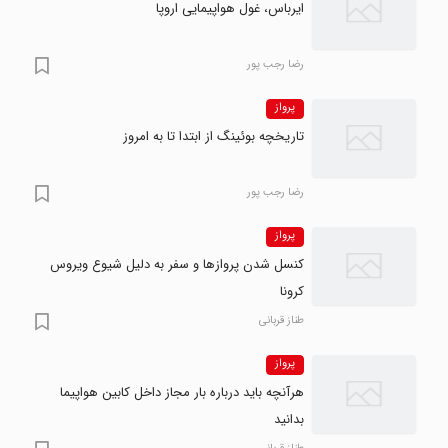
ایرباس، غول هواپیمایی اروپا
رضا‍ رجب پور
پرواز
تاریخچه بوئینگ از ابتدا تا به امروز
رضا‍ رجب پور
پرواز
کنسل شدن پروازها و سفر به دلیل شیوع ویروس
کرونا
طناز قربانی
پرواز
هرآنچه باید درباره بار مجاز داخل کابین هواپیما
بدانید