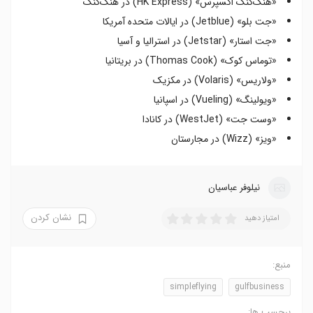
«هنگ‌کنگ اکسپرس» (HK Express) در هنگ‌کنگ
«جت‌ بلو» (Jetblue) در ایالات متحده آمریکا
«جت استار» (Jetstar) در استرالیا و آسیا
«توماس کوک» (Thomas Cook) در بریتانیا
«ولاریس» (Volaris) در مکزیک
«ویولینگ» (Vueling) در اسپانیا
«وست جت» (WestJet) در کانادا
«ویز» (Wizz) در مجارستان
نیلوفر عباسیان
نشان کردن
امتیاز دهید
منبع:
simpleflying
gulfbusiness
برچسب ها: