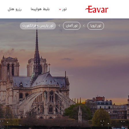
تور
بلیط هواپیما
رزرو هتل
تور اروپا
تور آلمان
تور پاریس و فرانکفورت