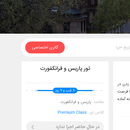
اریخ اجرا
گالری اختصاصی
تور پاریس و فرانکفورت
 و قدم زدن در
8 شب و 9 روز
ا فرصت
ه آماده
مقاصد:
پاریس و فرانکفورت
کلاس تور:
Premium Class
در حال حاضر اجرا ندارد