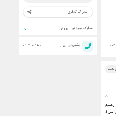
اشتراک گذاری
مدارک مورد نیاز این تور
پشتیبانی ایوار
021-91009100
امه
ن همه
 رهسپار
ل پس از